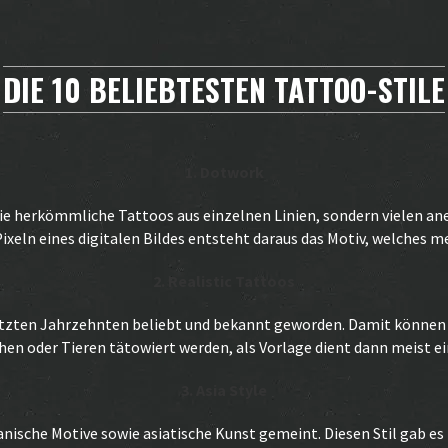
DIE 10 BELIEBTESTEN TATTOO-STILE
1. Dotwork
e herkömmliche Tattoos aus einzelnen Linien, sondern vielen an
ixeln eines digitalen Bildes entsteht daraus das Motiv, welches m
2. Realistic Tattoos
n letzten Jahrzehnten beliebt und bekannt geworden. Damit können
en oder Tieren tätowiert werden, als Vorlage dient dann meist ei
3. Asia Style
anische Motive sowie asiatische Kunst gemeint. Diesen Stil gab es