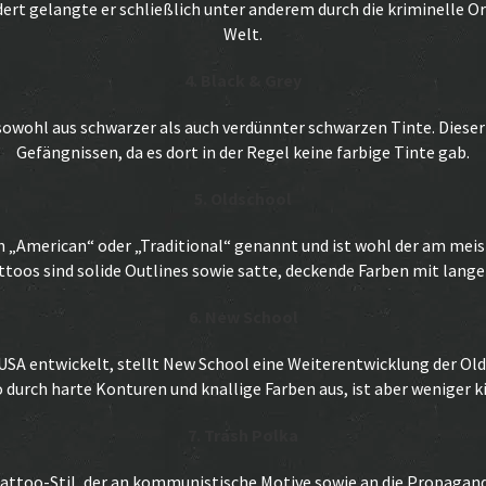
t gelangte er schließlich unter anderem durch die kriminelle Org
Welt.
4. Black & Grey
owohl aus schwarzer als auch verdünnter schwarzen Tinte. Dieser
Gefängnissen, da es dort in der Regel keine farbige Tinte gab.
5. Oldschool
ch „American“ oder „Traditional“ genannt und ist wohl der am mei
toos sind solide Outlines sowie satte, deckende Farben mit lange
6. New School
 USA entwickelt, stellt New School eine Weiterentwicklung der Olds
 durch harte Konturen und knallige Farben aus, ist aber weniger ki
7. Trash Polka
r Tattoo-Stil, der an kommunistische Motive sowie an die Propaga