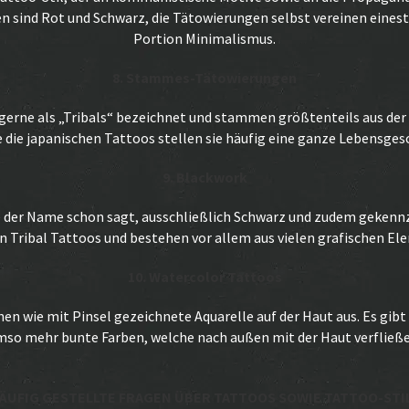
n sind Rot und Schwarz, die Tätowierungen selbst vereinen einest
Portion Minimalismus.
8. Stammes-Tätowierungen
gerne als „Tribals“ bezeichnet und stammen größtenteils aus der 
 die japanischen Tattoos stellen sie häufig eine ganze Lebensgesc
9. Blackwork
 der Name schon sagt, ausschließlich Schwarz und zudem gekennze
den Tribal Tattoos und bestehen vor allem aus vielen grafischen El
10. Watercolor Tattoos
n wie mit Pinsel gezeichnete Aquarelle auf der Haut aus. Es gibt
mso mehr bunte Farben, welche nach außen mit der Haut verfließe
ÄUFIG GESTELLTE FRAGEN ÜBER TATTOOS SOWIE TATTOO-STI